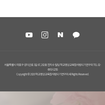
서울특별시 마포구 성미산로 3길 67, 202호 천지수 빌딩 학교명상교육참사람되기연구회 TEL 02-
6953-1258
Copyright © 2020 학교명상교육참사람되기연구회 All Rights Reserved.