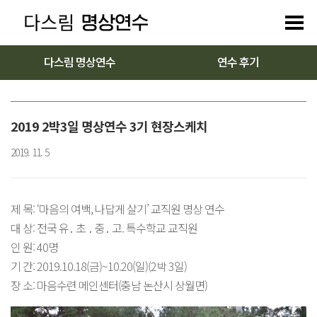
다스림 명상연수
연수 후기
2019 2박3일 명상연수 3기 현장스케치
2019. 11. 5
제 목: ‘마음의 여백, 나답게 살기’ 교직원 명상 연수
대 상: 전국 유․ 초 ․ 중․ 고. 특수학교 교직원
인 원: 40명
기 간: 2019.10.18(금)~10.20(일)(2박 3일)
장 소: 마음수련 메인센터(충남 논산시 상월면)