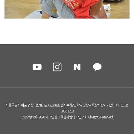
서울특별시 마포구 성미산로 3길 67, 202호 천지수 빌딩 학교명상교육참사람되기연구회 TEL 02-
6953-1258
Copyright © 2020 학교명상교육참사람되기연구회 All Rights Reserved.