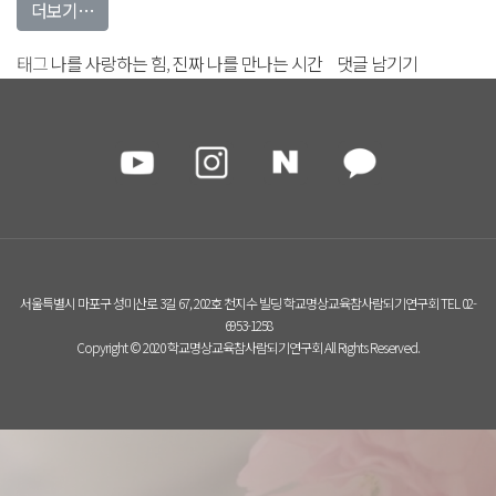
from 돌아보니까 진짜 나였던 순간들이 한 번도 없지 않았
더보기…
돌아보니까
태그
나를 사랑하는 힘
,
진짜 나를 만나는 시간
댓글 남기기
진짜
나였던
순간들이
한
번도
없지
않았나…
에
서울특별시 마포구 성미산로 3길 67, 202호 천지수 빌딩 학교명상교육참사람되기연구회 TEL 02-
6953-1258
Copyright © 2020 학교명상교육참사람되기연구회 All Rights Reserved.