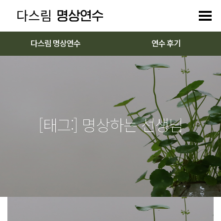
다스림 명상연수
연수 후기
[태그:]
명상하는 선생님