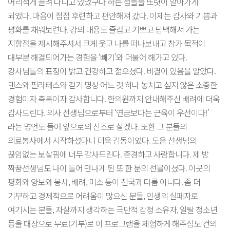
어리석게 끌려 다니고 있었구나 하는 점들을 또렷이 알아가게
되었다. 마음이 점점 후련하고 편안해져 갔다. 이제는 감사와 기쁨과
평화를 채워보련다. 강의 내용도 즐겁고 기쁘고 담백해져 가는
지향점을 제시해주셔서 크게 웃고 나를 떠나보내고 참가 목적이
대부분 해결되어가는 경험을 ‘빼기’와 더불어 해가고 있다.
강사님들의 표정이 밝고 건강하고 젊으셨다. 비결이 있음을 알았다.
댄스와 필라테스와 걷기 명상 어느 것 하나 놓치고 싶지 않은 소중한
경험이자 축복이자 감사합니다. 한의원까지 안내해주신 배려에 더욱
감사드린다. 의사 선생님으로부터 ‘연금보다는 근육이 우선이다!’
라는 명언도 들어 앞으로의 신조로 살겠다. 또한 그 분들의
의료봉사에서 시작하셨다니 더욱 감동이었다. 도움 선생님의
끊임없는 보살핌에 너무 감사드린다. 존경하고 사랑합니다. 제 방
짝꿍선생님도 나이 들어 만나게 된 또 한 분의 선물이셨다. 이곳의
평화와 양보와 봉사, 배려, 미소 등이 천국과 다름 아니다. 좀 더
기부하고 경제적으로 어려움이 많으신 분들, 인생의 실패자로
여기시는 분들, 자살까지 생각하는 극단적 감정 소유자, 일탈 청소년
등을 대상으로 무료(기부)로 이 프로그램을 체험하게 해주심도 건의