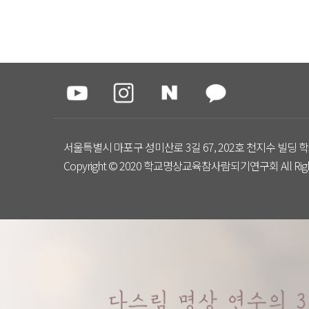
서울특별시 마포구 성미산로 3길 67, 202호 천지수 빌딩 학
Copyright © 2020 학교명상교육참사람되기연구회 All Right