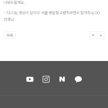
나눠드릴게요.
– ‘다스림, 명상이 답이다’ 서울 평일형 교원직무연수 참가자 노OO
선생님
목록