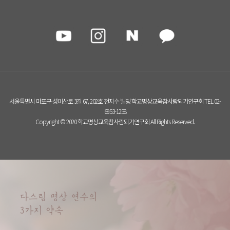
서울특별시 마포구 성미산로 3길 67, 202호 천지수 빌딩 학교명상교육참사람되기연구회 TEL 02-
6953-1258
Copyright © 2020 학교명상교육참사람되기연구회 All Rights Reserved.