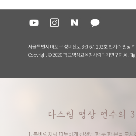
서울특별시 마포구 성미산로 3길 67, 202호 천지수 빌딩 학
Copyright © 2020 학교명상교육참사람되기연구회 All Right
1. 봄바람처럼 따듯하게 선생님 한 분 한 분을 모시