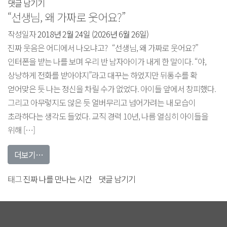
아이들을
댓글 남기기
“선생님, 왜 가짜로 웃어요?”
편견
없이
작성일자
2018년 2월 24일
(2026년 6월 26일)
사랑하는
진짜 웃음은 어디에서 나오냐고? “선생님, 왜 가짜로 웃어요?”
마음에
인터폰을 받는 나를 보며 우리 반 남자아이가 내게 한 말이다. “야,
상냥하게 전화를 받아야지”라고 대꾸는 하였지만 뒤통수를 확
얻어맞은 듯 나는 정신을 차릴 수가 없었다. 아이들 앞에서 창피했다.
그리고 아무렇지도 않은 듯 얼버무리고 넘어가려는 내 모습이
초라하다는 생각도 들었다. 교직 경력 10년, 나름 열심히 아이들을
위해 […]
from “선생님, 왜 가짜로 웃어요?”
더보기…
“선생님,
태그
진짜 나를 만나는 시간
댓글 남기기
왜
가짜로
웃어요?”에