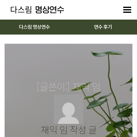
다스림 명상연수
연수 후기
[글쓴이:]
재익 임
재익 임 작성 글