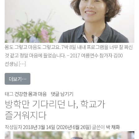
에
몸도 그렇고 마음도 그렇고요. 7박 8일 내내 프로그램을 너무 잘 짜신
것 같고 정말 마음에 들었습니다. – 2017 여름연수 참가자 김00
선생님 […]
from 긴 연수 동안 이렇게 정신이 계속 맑을 수가 있을까?
더보기…
긴
태그
건강한 몸과 마음
댓글 남기기
방학만 기다리던 나, 학교가
연수
동안
즐거워지다
이렇게
작성일자
2018년 3월 14일
정신이
(2026년 6월 26일)
글쓴이
박 채화
계속