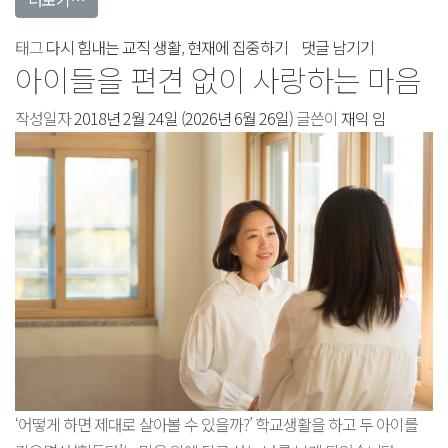
방학만
태그
다시 힘내는 교직 생활
,
현재에 집중하기
댓글 남기기
아이들을 편견 없이 사랑하는 마음
기다리던
나,
작성일자
2018년 2월 24일
(2026년 6월 26일)
글쓴이
재익 임
학교가
즐거워지다에
‘어떻게 하면 제대로 살아볼 수 있을까?’ 학교생활을 하고 두 아이를