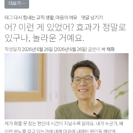
from 이제 어떤 상황이 와도 마음에 여유가 생겼어요
더보기…
이제
태그
다시 힘내는 교직 생활
,
마음의 여유
댓글 남기기
어? 이런 게 있었어? 효과가 정말로
어떤
상황이
있구나, 놀라운 거예요.
와도
작성일자
2026년 6월 26일
(2026년 6월 26일)
마음에
글쓴이
박 채화
여유가
생겼어요에
제가 화를 못 참는 편인데 시간이 지날수록 달라요. 내가 누군가, 왜
이런 분노를 갖고 있는가에 대해 마음에 내재된 원인을 깨닫게