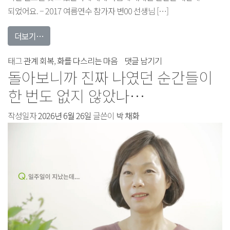
되었어요. – 2017 여름연수 참가자 변00 선생님 […]
from 어? 이런 게 있었어? 효과가 정말로 있구나, 놀라운 거
더보기…
어?
태그
관계 회복
,
화를 다스리는 마음
댓글 남기기
돌아보니까 진짜 나였던 순간들이
이런
게
한 번도 없지 않았나…
있었어?
작성일자
2026년 6월 26일
글쓴이
박 채화
효과가
정말로
있구나,
놀라운
거예요.
에