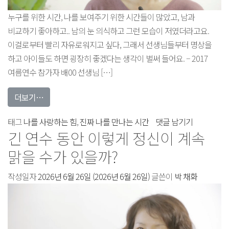
누구를 위한 시간, 나를 보여주기 위한 시간들이 많았고, 남과
비교하기 좋아하고.. 남의 눈 의식하고 그런 모습이 저였더라고요.
이걸로부터 빨리 자유로워지고 싶다, 그래서 선생님들부터 명상을
하고 아이들도 하면 굉장히 좋겠다는 생각이 벌써 들어요. – 2017
여름연수 참가자 배00 선생님 […]
from 돌아보니까 진짜 나였던 순간들이 한 번도 없지 않았
더보기…
돌아보니까
태그
나를 사랑하는 힘
,
진짜 나를 만나는 시간
댓글 남기기
긴 연수 동안 이렇게 정신이 계속
진짜
나였던
맑을 수가 있을까?
순간들이
작성일자
2026년 6월 26일
(2026년 6월 26일)
글쓴이
한
박 채화
번도
없지
않았나…